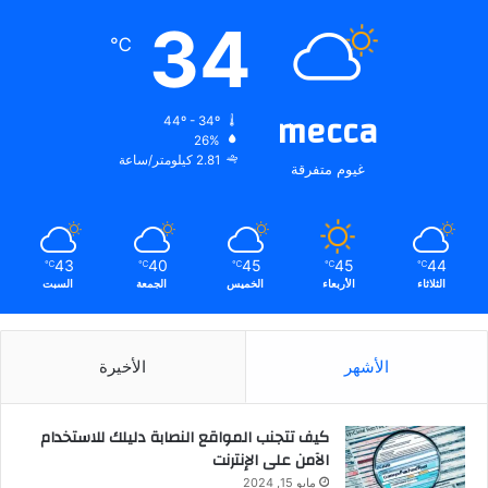
34
℃
mecca
44º - 34º
26%
2.81 كيلومتر/ساعة
غيوم متفرقة
43
40
45
45
44
℃
℃
℃
℃
℃
الثلاثاء
الأربعاء
الخميس
الجمعة
السبت
الأشهر
الأخيرة
كيف تتجنب المواقع النصابة دليلك للاستخدام
الآمن على الإنترنت
مايو 15, 2024