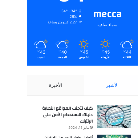
mecca
34º - 34º
26%
2.27 كيلومتر/ساعة
سماء صافية
42
40
45
45
44
℃
℃
℃
℃
℃
الثلاثاء
الأربعاء
الخميس
الجمعة
السبت
الأشهر
الأخيرة
كيف تتجنب المواقع النصابة
دليلك للاستخدام الآمن على
الإنترنت
مايو 15, 2024
أفضل طرق الربح من الانترنت