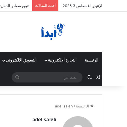
الإثنين, أغسطس 3 2026
أحدث المقالات
تنويع مصادر الدخل:
الرئيسية
التجارة الالكترونية
التسويق الالكتروني
مقال عشوائي
الوضع المظلم
بحث
عن
الرئيسية
/
adel saleh
adel saleh