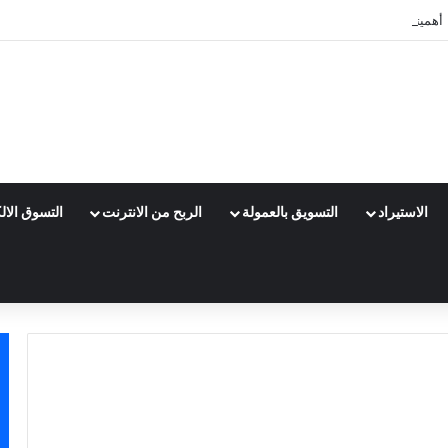
 أهميته وكيف تبدأ خطوة بخطوة
الاستيراد
التسويق بالعمولة
الربح من الانترنت
التسوق الال