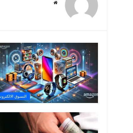
موقع
الويب
التسوق الالكترون