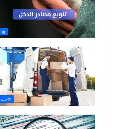
log
الاستيرا