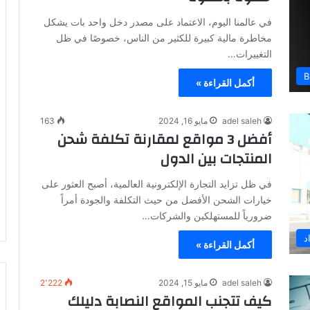
في عالمنا اليوم، الاعتماد على مصدر دخل واحد بات يشكل
مخاطرة مالية كبيرة للكثير من الناس، خصوصًا في ظل
التغييرات…
B
أكمل القراءة »
adel saleh
مايو 16, 2024
163
أفضل 3 مواقع لمقارنة تكلفة شحن
المنتجات بين الدول
في ظل تزايد التجارة الإلكترونية العالمية، أصبح العثور على
خيارات الشحن الأفضل من حيث التكلفة والجودة أمراً
ضرورياً للمستهلكين والشركات…
د
أكمل القراءة »
adel saleh
مايو 15, 2024
2٬222
كيف تتجنب المواقع النصابة دليلك