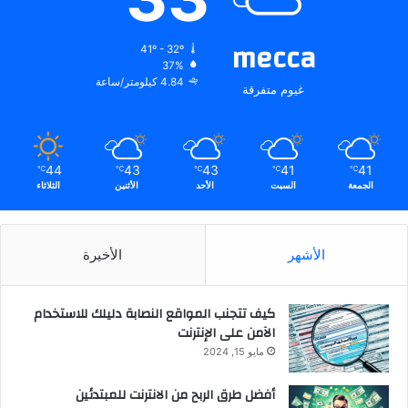
mecca
41º - 32º
37%
4.84 كيلومتر/ساعة
غيوم متفرقة
44
43
43
41
41
℃
℃
℃
℃
℃
الجمعة
السبت
الأحد
الأثنين
الثلاثاء
الأشهر
الأخيرة
كيف تتجنب المواقع النصابة دليلك للاستخدام
الآمن على الإنترنت
مايو 15, 2024
أفضل طرق الربح من الانترنت للمبتدئين