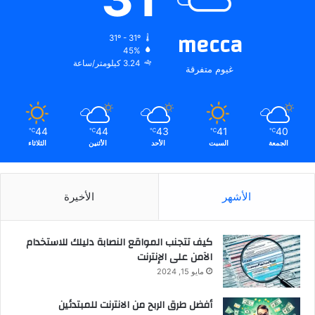
mecca
31º - 31º
45%
3.24 كيلومتر/ساعة
غيوم متفرقة
44
44
43
41
40
℃
℃
℃
℃
℃
الجمعة
السبت
الأحد
الأثنين
الثلاثاء
الأشهر
الأخيرة
كيف تتجنب المواقع النصابة دليلك للاستخدام
الآمن على الإنترنت
مايو 15, 2024
أفضل طرق الربح من الانترنت للمبتدئين