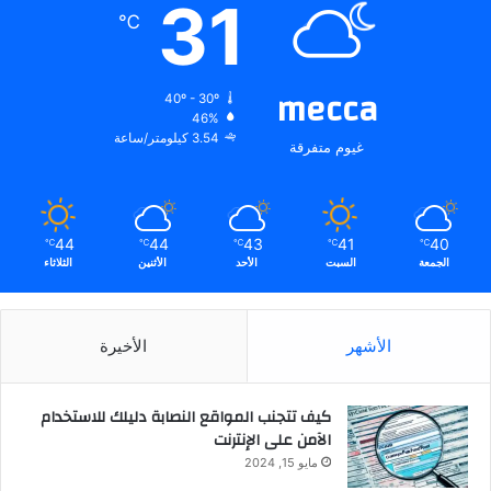
31
℃
mecca
40º - 30º
46%
3.54 كيلومتر/ساعة
غيوم متفرقة
44
44
43
41
40
℃
℃
℃
℃
℃
الجمعة
السبت
الأحد
الأثنين
الثلاثاء
الأشهر
الأخيرة
كيف تتجنب المواقع النصابة دليلك للاستخدام
الآمن على الإنترنت
مايو 15, 2024