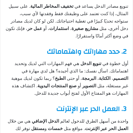
تنويع مصادر الدخل يساعد في
تخفيف المخاطر المالية
. على سبيل
المثال، إذا كنت تعتمد على وظيفتك فقط وفقدتها لأي سبب،
ستواجه تحديًا كبيرًا في تغطية احتياجاتك. لكن لو كان لديك مصادر
دخل أخرى، مثل
مشاريع صغيرة
،
استثمارات
، أو
عمل حر
، فإنك تكون
في وضع أكثر أمانًا واستقرارًا.
2.
حدد مهاراتك واهتماماتك
أول خطوة في
تنويع الدخل
هي فهم المهارات التي لديك وتحديد
اهتماماتك. اسأل نفسك: ما الذي أجيده؟ هل لدي مهارة في
التصميم
،
الكتابة
،
البرمجة
، أو حتى
الطبخ
؟ ربما تكون لديك موهبة
غير مستغلة، مثل
التصوير
أو
صنع المنتجات اليدوية
. اكتشاف هذه
المهارات هو المفتاح الأول لفتح أبواب جديدة للدخل.
3.
العمل الحر عبر الإنترنت
واحدة من أسهل الطرق للدخول لعالم
الدخل الإضافي
هي من خلال
العمل الحر عبر الإنترنت
. مواقع مثل
خمسات
و
مستقل
توفر لك