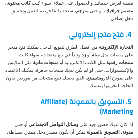
منصة لعرض خدماتك والحصول على عملاء. سواء كنت
كاتب محتوى
،
مصمم جرافيك
، أو حتى
مترجم
، ستجد دائمًا فرصة للعمل وتحقيق
دخل إضافي.
4.
فتح متجر إلكتروني
التجارة الإلكترونية
من أفضل الطرق لتنويع الدخل. يمكنك فتح متجر
على منصات مثل
سلة
أو
زد
وتبدأ في بيع منتجات، سواء كانت
منتجات رقمية
مثل الكتب الإلكترونية أو
منتجات مادية
مثل الملابس
والإكسسوارات. حتى لو لم يكن لديك منتجات جاهزة، يمكنك الاعتماد
على نموذج
الدروبشيبينغ
، الذي يجعلك تبيع منتجات من موردين بدون
الحاجة لتخزينها بنفسك.
5.
التسويق بالعمولة (Affiliate
Marketing)
إذا كان لديك حضور جيد على
وسائل التواصل الاجتماعي
أو حتى
مدونة
،
التسويق بالعمولة
يمكن أن يكون مصدر دخل ممتاز. ببساطة،