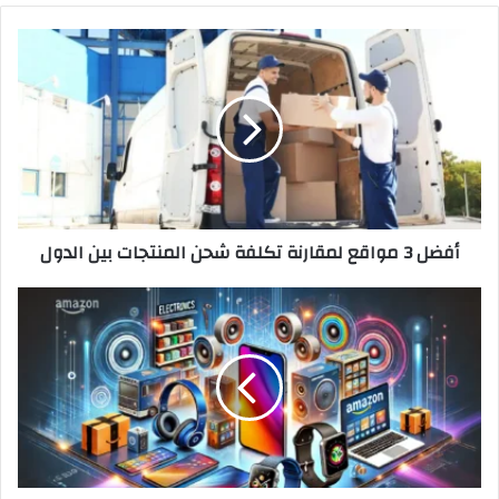
أفضل
3
مواقع
لمقارنة
تكلفة
شحن
المنتجات
بين
الدول
أفضل 3 مواقع لمقارنة تكلفة شحن المنتجات بين الدول
دليل
شامل
لأفضل
المنتجات
الإلكترونية
على
أمازون
السعودية